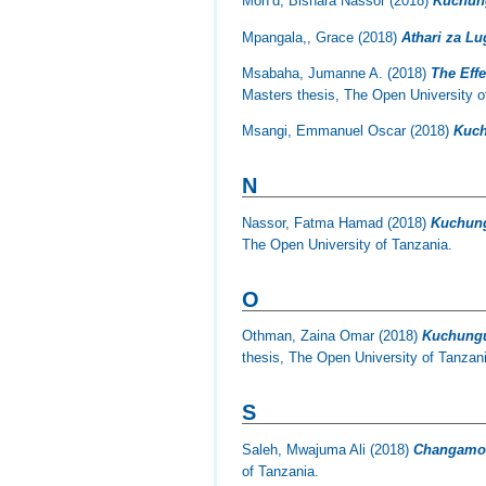
Moh’d, Bishara Nassor
(2018)
Kuchung
Mpangala,, Grace
(2018)
Athari za Lu
Msabaha, Jumanne A.
(2018)
The Eff
Masters thesis, The Open University o
Msangi, Emmanuel Oscar
(2018)
Kuch
N
Nassor, Fatma Hamad
(2018)
Kuchung
The Open University of Tanzania.
O
Othman, Zaina Omar
(2018)
Kuchunguz
thesis, The Open University of Tanzan
S
Saleh, Mwajuma Ali
(2018)
Changamoto
of Tanzania.