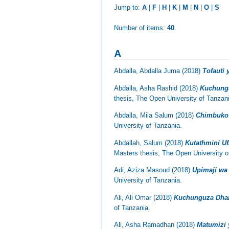
Jump to:
A
|
F
|
H
|
K
|
M
|
N
|
O
|
S
Number of items:
40
.
A
Abdalla, Abdalla Juma
(2018)
Tofauti 
Abdalla, Asha Rashid
(2018)
Kuchungu
thesis, The Open University of Tanzan
Abdalla, Mila Salum
(2018)
Chimbuko 
University of Tanzania.
Abdallah, Salum
(2018)
Kutathmini Uf
Masters thesis, The Open University o
Adi, Aziza Masoud
(2018)
Upimaji wa
University of Tanzania.
Ali, Ali Omar
(2018)
Kuchunguza Dhami
of Tanzania.
Ali, Asha Ramadhan
(2018)
Matumizi 