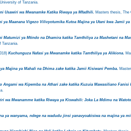
niversity of Tanzania.
ni Usawiri wa Mwanamke Katika Riwaya ya Mfadhili.
Masters thesis, The 
i ya Maanana Vigezo Vilivyotumika Kutoa Majina ya Utani kwa Jamii y
i Matumizi ya Mtindo na Dhamira katika Tamthiliya za Mashetani na Mas
f Tanzania.
018)
Kuchunguza Nafasi ya Mwanamke katika Tamthiliya ya Alikiona.
Mas
i ya Majina ya Mahali na Dhima zake katika Jamii Kisiwani Pemba.
Masters
 Angami wa Kipemba na Athari zake katika Kuzuia Mawasiliano Fanisi 
ia.
iri wa Mwanamme katika Riwaya ya Kiswahili: Joka La Mdimu na Watoto
na ya wanyama, ndege na wadudu jinsi yanavyoakisiwa na majina ya mi