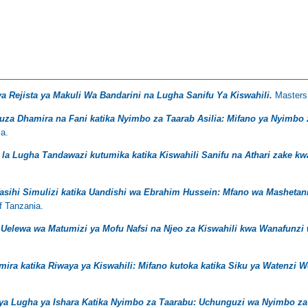
ya Rejista ya Makuli Wa Bandarini na Lugha Sanifu Ya Kiswahili.
Masters 
za Dhamira na Fani katika Nyimbo za Taarab Asilia: Mifano ya Nyimbo z
ia.
la Lugha Tandawazi kutumika katika Kiswahili Sanifu na Athari zake kw
asihi Simulizi katika Uandishi wa Ebrahim Hussein: Mfano wa Mashetani,
f Tanzania.
 Uelewa wa Matumizi ya Mofu Nafsi na Njeo za Kiswahili kwa Wanafunzi 
ra katika Riwaya ya Kiswahili: Mifano kutoka katika Siku ya Watenzi W
ya Lugha ya Ishara Katika Nyimbo za Taarabu: Uchunguzi wa Nyimbo