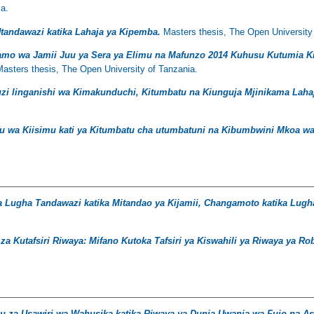
ia.
Utandawazi katika Lahaja ya Kipemba.
Masters thesis, The Open University
mo wa Jamii Juu ya Sera ya Elimu na Mafunzo 2014 Kuhusu Kutumia Kis
asters thesis, The Open University of Tanzania.
i linganishi wa Kimakunduchi, Kitumbatu na Kiunguja Mjinikama Lahaj
fu wa Kiisimu kati ya Kitumbatu cha utumbatuni na Kibumbwini Mkoa wa
a Lugha Tandawazi katika Mitandao ya Kijamii, Changamoto katika Lugha
a Kutafsiri Riwaya: Mifano Kutoka Tafsiri ya Kiswahili ya Riwaya ya Ro
u za Usawiri wa Wahusika katika Riwaya ya Dunia Uwanja wa Fujo na Asal