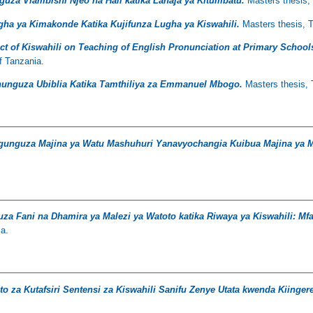
uza Viambishi Njeo na Hali katika Lahaja ya Kitumbatu.
Masters thesis, 
gha ya Kimakonde Katika Kujifunza Lugha ya Kiswahili.
Masters thesis, T
ect of Kiswahili on Teaching of English Pronunciation at Primary School
f Tanzania.
unguza Ubiblia Katika Tamthiliya za Emmanuel Mbogo.
Masters thesis, 
unguza Majina ya Watu Mashuhuri Yanavyochangia Kuibua Majina ya M
a Fani na Dhamira ya Malezi ya Watoto katika Riwaya ya Kiswahili: Mf
ia.
 za Kutafsiri Sentensi za Kiswahili Sanifu Zenye Utata kwenda Kiinger