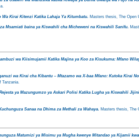
ia.
Wa Kirai Kitenzi Katika Lahaja Ya Kitumbatu.
Masters thesis, The Open U
 za Msamiati baina ya Kiswahili cha Micheweni na Kiswahili Sanifu.
Maste
ambuzi wa Kiisimujamii Katika Majina ya Koo za Kisukuma: Mfano Wila
anuzi wa Kirai cha Kibantu – Mtazamo wa X-baa Mfano: Kutoka Kirai No
f Tanzania.
ejesta ya Mazungumzo ya Askari Polisi Katika Lugha ya Kiswahili Jijin
Kuchunguza Sanaa na Dhima za Methali za Wahaya.
Masters thesis, The O
unguza Matumizi ya Misimu ya Mugha kwenye Mitandao ya Kijamii kwa