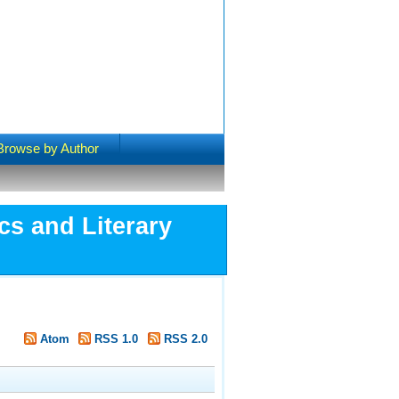
Browse by Author
cs and Literary
Atom
RSS 1.0
RSS 2.0