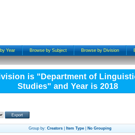
by Year
Browse by Subject
Browse by Division
vision is "Department of Linguisti
Studies" and Year is 2018
Group by:
Creators
|
Item Type
|
No Grouping