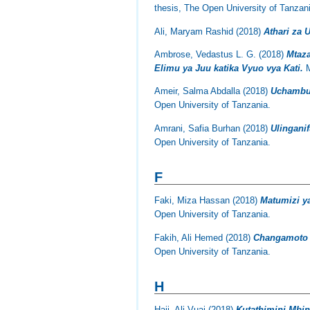
thesis, The Open University of Tanzan
Ali, Maryam Rashid
(2018)
Athari za 
Ambrose, Vedastus L. G.
(2018)
Mtaza
Elimu ya Juu katika Vyuo vya Kati.
M
Ameir, Salma Abdalla
(2018)
Uchambuz
Open University of Tanzania.
Amrani, Safia Burhan
(2018)
Ulingani
Open University of Tanzania.
F
Faki, Miza Hassan
(2018)
Matumizi y
Open University of Tanzania.
Fakih, Ali Hemed
(2018)
Changamoto z
Open University of Tanzania.
H
Haji, Ali Vuai
(2018)
Kutathimini Mbin